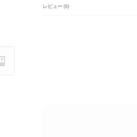
サンプルリーディングキャンペーン
スプレ
レビュー (0)
プライバシーポリシー
プレキャン前提案
プレミアムプランの解約について(android)
流用パターン2（ワーク紹介）
流用パター