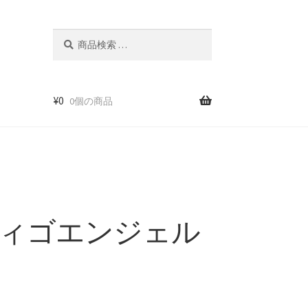
検
検
索
索
対
象:
¥
0
0個の商品
く
ィゴエンジェル
録