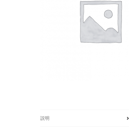
【HELP】浄化画面
【HELP】設定画面
【H
【セール】PICKUPSALE_20210527
【セール】
【リニューアル記念】オラクルカードアプ
【重要なお知らせ】「ドリーン・バーチュ
【重要なお知らせ】iOS15における動作不具
【重要なお知らせ】iOS動作不具合について（
アプリ起動時登録お願い画面１
アプリ起動
お問い合わせ完了
ご案内用ページ
サブス
説明