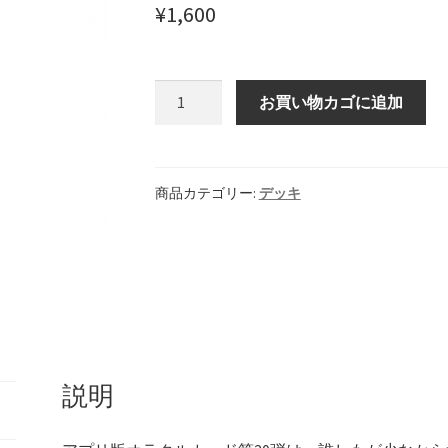
¥
1,600
ELP】質問入力
【HELP】購入画面
【セール】GWSALE_2021
SALE投票_20210623
【セール】SUMMERSALE_20210721
【終
お買い物カゴに追加
売】
リお試しキャンペーン
イ
ン
ーのオラクルカードアプリ」サービス終了について
デ
商品カテゴリー:
デッキ
ィ
合について（9/27）
ゴ
エ
ン
8/16）
FAQ
アプリ起動時同意画面
ジ
ェ
時登録お願い画面２
お問い合せ
お問い合せ_WEB用
ル
説明
オ
クコース（プレミアムプラン）開始のお知らせ
ラ
ク