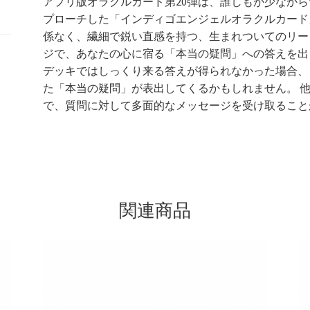
アプリ版オラクルカード第20弾は、誰しもが少なか
ッド投票キャンペーン
セール投票キャンペーン
ル
プローチした「インディゴエンジェルオラクルカード」
カ
係なく、繊細で鋭い直感を持つ、生まれついてのリー
プレミアムプランについて
プレミアムプランの解約について
ー
ジで、あなたの心に宿る「本当の疑問」への答えを出
ド
デッキではしっくり来る答えが得られなかった場合、
利用規約
流用パターン1（カード紹介）
個
た「本当の疑問」が表出してくるかもしれません。 
で、質問に対して多面的なメッセージを受け取ること
ン3（読み物コンテンツ）
特定商取引法に基づく表記
関連商品