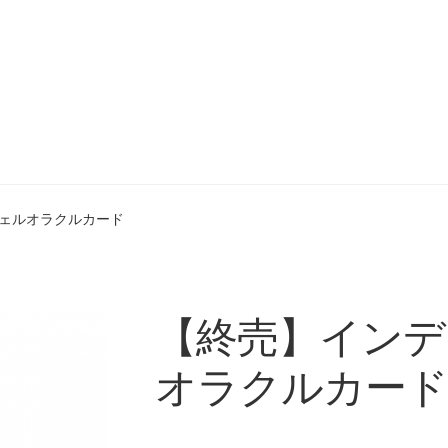
】お気に入りデッキ
【HELP】お知らせ一覧
【HELP】カードを引
ェルオラクルカード
ーディング
【HELP】クイックリーディング設定
【HELP】コラム
シャルデッキ
【HELP】スペシャルデッキ設定
【終売】インデ
詳細
【HELP】ホーム画面
【HELP】リーディング結果
オラクルカード
ーディング結果
【HELP】所有デッキライブラリ
【HELP】新規登