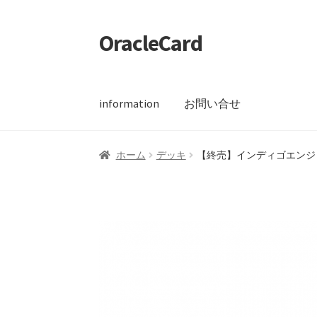
OracleCard
ナ
コ
ビ
ン
ゲ
テ
ー
ン
information
お問い合せ
シ
ツ
ョ
へ
ン
ス
ホーム
【HELP】オススメデッキ
【HELP
ホーム
デッキ
【終売】インディゴエンジ
へ
キ
ス
ッ
【HELP】カタログ
【HELP】クイックリ
キ
プ
ッ
【HELP】スプレッド選択
【HELP】スペ
プ
【HELP】デッキ検索結果
【HELP】デッキ
【HELP】ログイン画面
【HELP】保存リ