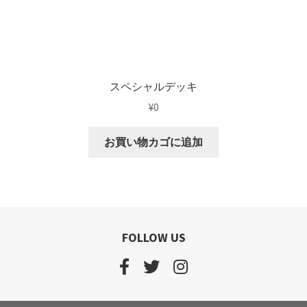
スペシャルデッキ
¥
0
お買い物カゴに追加
FOLLOW US