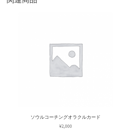
ソウルコーチングオラクルカード
¥
2,000