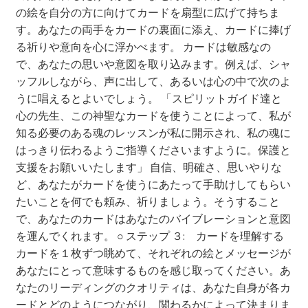
の絵を自分の方に向けてカードを扇型に広げて持ちま
す。あなたの両手をカードの裏面に添え、カードに捧げ
る祈りや意向を心に浮かべます。 カードは敏感なの
で、あなたの思いや意図を取り込みます。例えば、シャ
ッフルしながら、声に出して、あるいは心の中で次のよ
うに唱えるとよいでしょう。 「スピリットガイド達と
心の先生、この神聖なカードを使うことによって、私が
知る必要のある魂のレッスンが私に開示され、私の魂に
はっきり伝わるようご指導くださいますように。保護と
支援をお願いいたします」 自信、明確さ、思いやりな
ど、あなたがカードを使うにあたって手助けしてもらい
たいことを何でも頼み、祈りましょう。そうすること
で、あなたのカードはあなたのバイブレーションと意図
を運んでくれます。 ○ ステップ ３: カードを理解する
カードを１枚ずつ眺めて、それぞれの絵とメッセージが
あなたにとって意味するものを感じ取ってください。あ
なたのリーディングのクオリティは、あなた自身が各カ
ードとどのようにつながり、関わるかによって決まりま