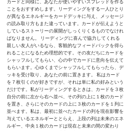
カードと同様に、あなたが使いやすいスプレッドを作る
ことをおすすめします。リーディングをする一人ひとり
が異なるエネルギーをカードデッキに与え、メッセージ
の読み取り方もまた違っています。カードが伝えようと
しているストーリーの展開がしっくりくるものでなけれ
ばなりません。 リーディングに喜んで協力してくれる
親しい友人がいるなら、客観的なフィードバックを得ら
れることになるため理想的です。その友だちにカードを
シャッフルしてもらい、心の中でカードに意向を伝えて
もらいます。心ゆくまでシャッフルしてもらったら、デ
ッキを受け取り、あなたの前に置きます。 私はカード
を７枚引くのが好きですが、それは単に私の好みという
だけです。私がリーディングするときは、カードを３枚
自分の前に左から右へ並べ、その列の上に１枚のカード
を置き、さらにそのカードの上に３枚のカードを１列に
並べます。私は、最初に並べたカードの列を現在影響を
与えているエネルギーととらえ、上段の列は未来のエネ
ルギー、中央１枚のカードは現在と未来の間の変わり