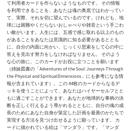
て利用者カードを作らないようなものです。 その情報
【重要なお知らせ】iOS動作不具合について（8/16）
を利用できることを、あなたは魂の奥底ではわかってい
て、実際、それを切に望んでいるのです。けれども、地
FAQ
球には困難やくだらないおしゃべりや雑音という手ごわ
い敵がいます。人生には、五感で感じ取れる以上のもの
アプリ起動時同意画面
があることをあなたは意識的に知る必要があるととも
に、自分の内面に向かい、じっくり思索をして心の中に
アプリ起動時登録お願い画面１
答えを見出す努力をしなければなりません。 そのよう
な心の旅に、このカードがお役に立つことを願います
アプリ起動時登録お願い画面２
（姉妹図書の「Adventures of the Soul: Journeys Through
the Physical and SpiritualDimensions」にも参考になる情
報が含まれています）。この 44枚のカードからなるデ
お問い合せ
ッキを使うことによって、あなたはハイヤーセルフとと
もに過ごすことができます。あなたが地球的な事柄の決
お問い合せ_WEB用
断を正しく行えるよう導かれるとともに、自分の魂の成
長のためにあなた自身が策定した計画を最善のかたちで
お問い合わせ完了
実現する方法を見つけ出せるように願っています。 カ
ードに描かれている絵は「マンダラ」です。「マンダ
ご案内用ページ