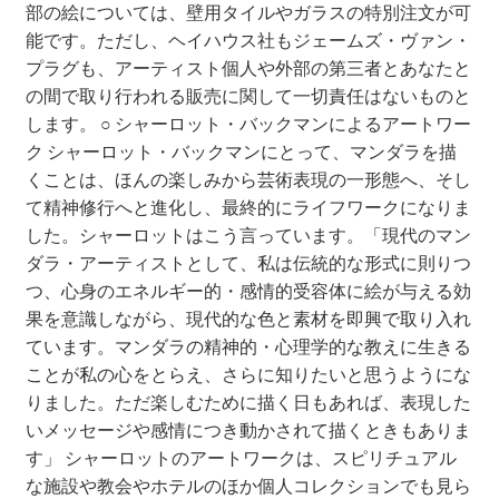
部の絵については、壁用タイルやガラスの特別注文が可
能です。ただし、ヘイハウス社もジェームズ・ヴァン・
プラグも、アーティスト個人や外部の第三者とあなたと
の間で取り行われる販売に関して一切責任はないものと
します。 ○ シャーロット・バックマンによるアートワー
ク シャーロット・バックマンにとって、マンダラを描
くことは、ほんの楽しみから芸術表現の一形態へ、そし
て精神修行へと進化し、最終的にライフワークになりま
した。シャーロットはこう言っています。「現代のマン
ダラ・アーティストとして、私は伝統的な形式に則りつ
つ、心身のエネルギー的・感情的受容体に絵が与える効
果を意識しながら、現代的な色と素材を即興で取り入れ
ています。マンダラの精神的・心理学的な教えに生きる
ことが私の心をとらえ、さらに知りたいと思うようにな
りました。ただ楽しむために描く日もあれば、表現した
いメッセージや感情につき動かされて描くときもありま
す」 シャーロットのアートワークは、スピリチュアル
な施設や教会やホテルのほか個人コレクションでも見ら