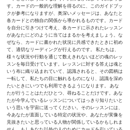
す。カードの一般的な理解を得るのに、このガイドブッ
クが参考になりますが、奥深いメッセージは、あなたと
各カードとの独自の関係から導かれるものです。カード
を自分に引きつけて考え、各カードに示されたレッスン
があなたにどのように当てはまるかを考えましょう。な
ぜなら、カードに書かれた状況に共感できたときに初め
て、適切なリーディングが行えるのです。 私たちは、
様々な状況や行動を通じて数えきれないほどの魂のレッ
スンを毎日受けています。レッスンに対する答えは魂と
いう布に織り込まれていて、認識されると、その図柄は
一転して、私たちの目に触れるものになり、認識を深め
たいときにいつでも利用できるようになります。 あな
たが行うことはただひとつ、尋ねることだけです。あな
たが今学んでいるレッスンについてはっきり知りたいと
いう思いを宇宙に送ってください。そのレッスンには、
今あなたが直面している特定の状況や、あなたが実像を
見抜きたいと思っている人物が関係しているかもしれま
せん。もしあなた以外の人のためにカードを引いている