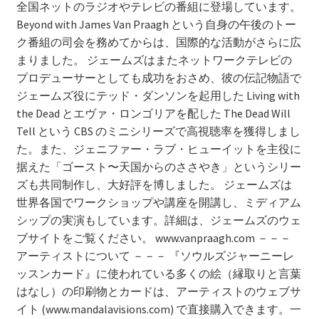
全国ネットのラジオやテレビの番組に登場しています。
Beyond with James Van Praagh という自身の午後のトー
ク番組の司会を務めてからは、国際的な活動がさらに広
まりました。 ジェームズはまたネットワークテレビの
プロデューサーとしても成功をおさめ、彼の伝記物語で
ジェームズ役にテッド・ダンソンを起用した Living with
the Dead とエヴァ・ロンゴリアを配した The Dead Will
Tell という CBS のミニシリーズで高視聴率を獲得しまし
た。また、ジェニファー・ラブ・ヒューイットを主役に
据えた「ゴースト〜天国からのささやき」というシリー
ズも共同制作し、大好評を博しました。 ジェームズは
世界各国でワークショップや講座を開講し、ミディアム
シップの実演もしています。詳細は、ジェームズのウェ
ブサイトをご覧ください。 www.vanpraagh.com －－－
アーティストについて －－－ 『ソウルズジャーニーレ
ッスンカード』に使われている多くの絵（縁取りと言葉
はなし）の印刷物とカードは、アーティストのウェブサ
イト (www.mandalavisions.com) で直接購入できます。一