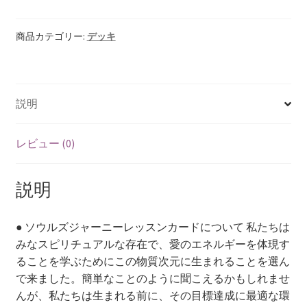
ル
ズ
【HELP】ログイン画面
ジ
商品カテゴリー:
デッキ
ャ
【HELP】保存リーディング結果
ー
ニ
説明
ー
【HELP】所有デッキライブラリ
レ
ッ
【HELP】新規登録
レビュー (0)
ス
ン
【HELP】浄化画面
説明
カ
ー
【HELP】設定画面
ド
● ソウルズジャーニーレッスンカードについて 私たちは
個
みなスピリチュアルな存在で、愛のエネルギーを体現す
【HELP】質問入力
ることを学ぶためにこの物質次元に生まれることを選ん
で来ました。簡単なことのように聞こえるかもしれませ
【HELP】購入画面
んが、私たちは生まれる前に、その目標達成に最適な環