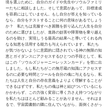
境を選ぶために、自分のガイドや先生やソウルファミリ
【セール】GWSALE_2021
ーたちに相談しました。そして意図があって、目標達成
を容易にはしていません。もし自分が答えを知っている
【セール】PICKUPSALE_20210527
なら、自分をテストすることに何の意味があるでしょう
か？ 私たちは克服すべき困難を折り込んだ人生を自分
【セール】SALE投票_20210623
のために選びましたが、進路の妨害や障害物を乗り越え
るのを助け、実現しうる最高の結果へと導いてくれる内
【セール】SUMMERSALE_20210721
なる知恵を活用する能力も与えられています。 私たち
が気づかないように意図的に隠されている神の無限の知
恵とガイダンスにアクセスするひとつの手段として、私
【リニューアル記念】オラクルカードアプリお試しキャ
はこの『ソウルズジャーニーレッスンカード』を世に出
ンペーン
しました。もし私たちがこの無尽蔵の知識にアクセスす
るのに必要な時間とツールを自分の魂に与えるなら、私
【重要なお知らせ】「ドリーン・バーチューのオラクル
たちは人生と自分の存在意義をよりよく理解することが
カードアプリ」サービス終了について
できるはずです。私たちの魂は神と結びついているにも
かかわらず、この力強く変容に導く力さえ持つつながり
【重要なお知らせ】iOS15における動作不具合について
を私たちはほとんど顧みることがありません。それはま
（9/27）
るで、宇宙図書館の隣に住んでいながら、面倒くさがっ