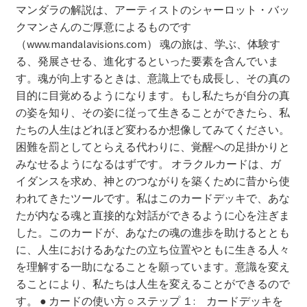
マンダラの解説は、アーティストのシャーロット・バッ
プレミアムプランの解約について(android)
クマンさんのご厚意によるものです
（www.mandalavisions.com） 魂の旅は、学ぶ、体験す
利用規約
る、発展させる、進化するといった要素を含んでいま
す。魂が向上するときは、意識上でも成長し、その真の
流用パターン1（カード紹介）
目的に目覚めるようになります。もし私たちが自分の真
の姿を知り、その姿に従って生きることができたら、私
流用パターン2（ワーク紹介）
たちの人生はどれほど変わるか想像してみてください。
困難を罰としてとらえる代わりに、覚醒への足掛かりと
流用パターン3（読み物コンテンツ）
みなせるようになるはずです。 オラクルカードは、ガ
イダンスを求め、神とのつながりを築くために昔から使
われてきたツールです。私はこのカードデッキで、あな
特定商取引法に基づく表記
たが内なる魂と直接的な対話ができるように心を注ぎま
した。このカードが、あなたの魂の進歩を助けるととも
に、人生におけるあなたの立ち位置やともに生きる人々
を理解する一助になることを願っています。意識を変え
ることにより、私たちは人生を変えることができるので
す。 ● カードの使い方 ○ ステップ １: カードデッキを