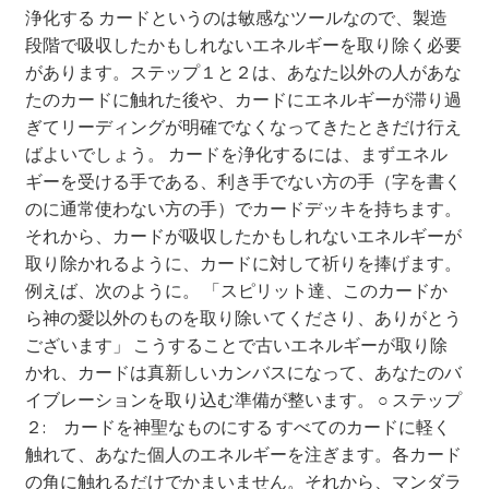
浄化する カードというのは敏感なツールなので、製造
段階で吸収したかもしれないエネルギーを取り除く必要
があります。ステップ１と２は、あなた以外の人があな
たのカードに触れた後や、カードにエネルギーが滞り過
ぎてリーディングが明確でなくなってきたときだけ行え
ばよいでしょう。 カードを浄化するには、まずエネル
ギーを受ける手である、利き手でない方の手（字を書く
のに通常使わない方の手）でカードデッキを持ちます。
それから、カードが吸収したかもしれないエネルギーが
取り除かれるように、カードに対して祈りを捧げます。
例えば、次のように。 「スピリット達、このカードか
ら神の愛以外のものを取り除いてくださり、ありがとう
ございます」 こうすることで古いエネルギーが取り除
かれ、カードは真新しいカンバスになって、あなたのバ
イブレーションを取り込む準備が整います。 ○ ステップ
２: カードを神聖なものにする すべてのカードに軽く
触れて、あなた個人のエネルギーを注ぎます。各カード
の角に触れるだけでかまいません。それから、マンダラ