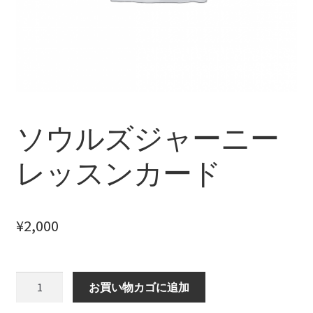
【HELP】クイックリーディング設定
【HELP】コラム
【HELP】スプレッド選択
【HELP】スペシャルデッキ
ソウルズジャーニー
【HELP】スペシャルデッキ設定
レッスンカード
【HELP】デッキ検索結果
¥
2,000
【HELP】デッキ詳細
【HELP】ホーム画面
ソ
お買い物カゴに追加
ウ
【HELP】リーディング結果