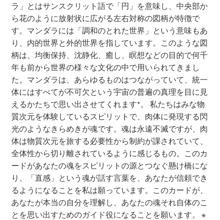
ラ」とはサンスクリット語で「円」を意味し、中央部か
ら花のように放射状に広がる左右対称の図柄が特徴で
サブスクコース（プレミアムプラン）開始のお知らせ
す。マンダラには「調和のとれた世界」という意味もあ
り、内的世界と外的世界を指しています。このような図
サンプルリーディングキャンペーン
柄は、均衡保持、沈静化、癒し、瞑想などの目的で何千
年も前から世界の様々な文化の中で用いられてきまし
スプレッド投票キャンペーン
た。マンダラは、あらゆるものはつながっていて、統一
体にはすべてが不可欠という宇宙の普遍の真理を目に見
セール投票キャンペーン
えるかたちで思い出させてくれます*。 私たちはみな物
質次元を体験しているスピリットで、肉体に発現する閃
光のようなきらめきが魂です。魂は永遠不滅ですが、肉
プライバシーポリシー
体は物質次元を旅する必要性から制約が課されていて、
全体性から切り離されているように感じるもの。このカ
プレキャン前提案
ードがあなたの魂をスピリットの源とつなぐ懸け橋にな
り、「直感」という魂が話す言葉を、あなたが信頼でき
プレミアムプランについて
るようになることを私は願っています。このカードが、
あなたが本当の自分を理解し、あなたの魂それ自体のこ
プレミアムプランの解約について
とを思い出すためのガイド役になることを願います。 ※