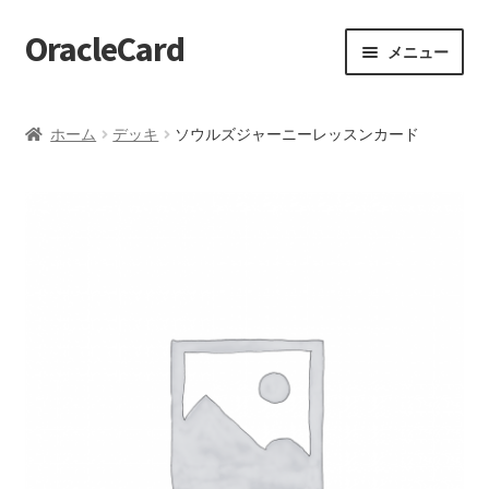
OracleCard
ナ
コ
メニュー
ビ
ン
ゲ
テ
ホーム
ー
ン
ホーム
デッキ
ソウルズジャーニーレッスンカード
シ
ツ
【HELP】オススメデッキ
ョ
へ
ン
ス
【HELP】お気に入りデッキ
へ
キ
ス
ッ
【HELP】お知らせ一覧
キ
プ
ッ
【HELP】カードを引く
プ
【HELP】カタログ
【HELP】クイックリーディング