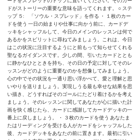
ードをスプレッドのトップに置いてください。そのカー
ドがストーリーの重要な意味を語ってくれます。 ○ ステ
ップ ５: 「ソウル・スプレッド」を作る ・ １枚のカー
ドを使う 一日の始まりや仕事に向かう前に、カードデ
ッキをシャッフルして、今日のメインのレッスンは何で
あるかをスピリットに尋ねてみましょう。これは、今日
はこの状況に注目するようにと前もって知らせてくれる
聖なるガイダンスです。少しの間、引いたカードととも
に静かなひとときを持ち、その日の予定に対してそのレ
ッスンがどのように重要なのかを想像してみましょう。
心の中でその状況を一通り思い浮かべて、愛と理解と思
いやりを送りましょう。実現しうる最も幸せな結果を思
い描き、どうすればそのゴールにたどり着けるかを考え
ましょう。そのレッスンに関してあなたが心に描いた計
画を快く感じたら、カードに感謝してカードデッキの一
番上に戻しましょう。 ・ ３枚のカードを使う あなたま
たはリーディングを受ける人がカードをシャッフルした
後、カードデッキをあなたの前に置きます。最初に引い