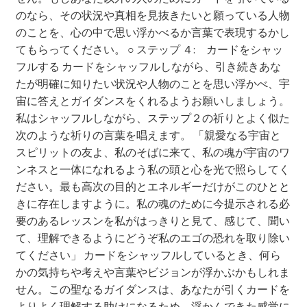
のなら、その状況や真相を見抜きたいと願っている人物
のことを、心の中で思い浮かべるか言葉で表現するかし
てもらってください。 ○ ステップ ４: カードをシャッ
フルする カードをシャッフルしながら、引き続きあな
たが明確に知りたい状況や人物のことを思い浮かべ、宇
宙に答えとガイダンスをくれるようお願いしましょう。
私はシャッフルしながら、ステップ２の祈りとよく似た
次のような祈りの言葉を唱えます。 「親愛なる宇宙と
スピリットの友よ、私のそばに来て、私の魂が宇宙のワ
ンネスと一体になれるよう私の頭と心を光で照らしてく
ださい。最も高次の目的とエネルギーだけがこのひとと
きに存在しますように。私の魂のために今提示される必
要のあるレッスンを私がはっきりと見て、感じて、聞い
て、理解できるようにどうぞ私のエゴの恐れを取り除い
てください」 カードをシャッフルしているとき、何ら
かの気持ちや考えや言葉やビジョンが浮かぶかもしれま
せん。この聖なるガイダンスは、あなたが引くカードを
よりよく理解する助けになるため、浮かんできた感覚に