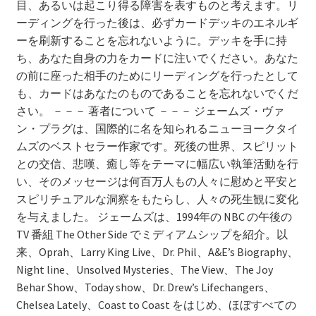
目、あるいは起こり得る障害を表すものと考えます。リ
ーディングを行った後は、必ずカードデッキのエネルギ
ーを刷新することを忘れないように。デッキを手に持
ち、あなた自身の力をカードに注いでください。あなた
の前に座った相手のためにリーディングを行ったとして
も、カードはあなたのものであることを忘れないでくだ
さい。 －－－ 著者について －－－ ジェームズ・ヴァ
ン・プラグは、国際的に名を知られるニューヨークタイ
ムズのベストセラー作家です。死後の世界、スピリット
との交信、悲嘆、癒し等をテーマに幅広い執筆活動を行
い、そのメッセージは何百万人もの人々に慰めと平安と
スピリチュアルな洞察をもたらし、人々の死生観に変化
を与えました。 ジェームズは、1994年の NBC の午後の
TV 番組 The Other Side でミディアムシップを紹介。以
来、Oprah、Larry King Live、Dr. Phil、A&E’s Biography、
Night line、Unsolved Mysteries、The View、The Joy
Behar Show、Today show、Dr. Drew’s Lifechangers、
Chelsea Lately、Coast to Coast をはじめ、ほぼすべての