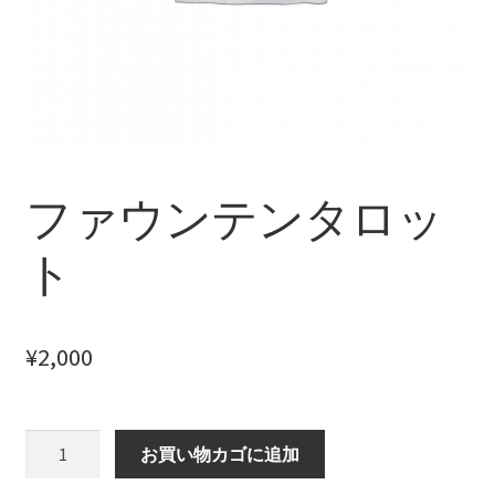
【HELP】クイックリーディング設定
【HELP】コラム
【HELP】スプレッド選択
【HELP】スペシャルデッキ
ファウンテンタロッ
【HELP】スペシャルデッキ設定
ト
【HELP】デッキ検索結果
¥
2,000
【HELP】デッキ詳細
【HELP】ホーム画面
フ
お買い物カゴに追加
ァ
【HELP】リーディング結果