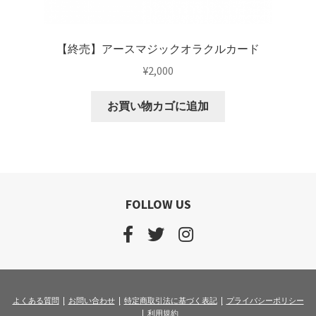
プレミアムプランの解約について(android)
【終売】アースマジックオラクルカード
利用規約
¥
2,000
流用パターン1（カード紹介）
お買い物カゴに追加
流用パターン2（ワーク紹介）
流用パターン3（読み物コンテンツ）
FOLLOW US
特定商取引法に基づく表記
よくある質問
お問い合わせ
特定商取引法に基づく表記
プライバシーポリシー
利用規約