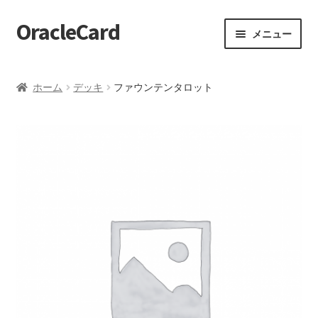
OracleCard
ナ
コ
メニュー
ビ
ン
ゲ
テ
ホーム
ー
ン
ホーム
デッキ
ファウンテンタロット
シ
ツ
【HELP】オススメデッキ
ョ
へ
ン
ス
【HELP】お気に入りデッキ
へ
キ
ス
ッ
【HELP】お知らせ一覧
キ
プ
ッ
【HELP】カードを引く
プ
【HELP】カタログ
【HELP】クイックリーディング