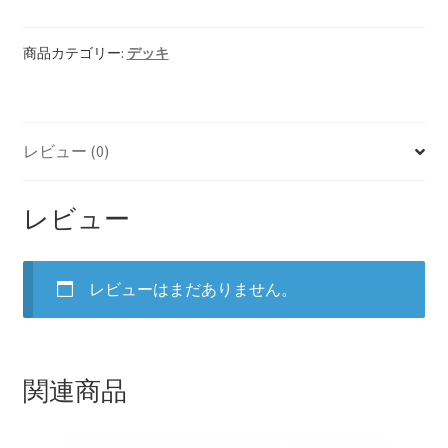
ウ
ン
【HELP】ログイン画面
テ
商品カテゴリー:
デッキ
ン
【HELP】保存リーディング結果
タ
ロ
レビュー (0)
ッ
【HELP】所有デッキライブラリ
ト
個
【HELP】新規登録
レビュー
【HELP】浄化画面
レビューはまだありません。
【HELP】設定画面
【HELP】質問入力
関連商品
【HELP】購入画面