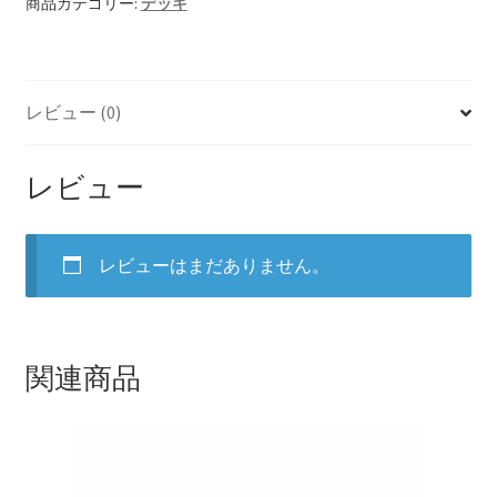
パ
商品カテゴリー:
デッキ
ス
【HELP】ログイン画面
個
【HELP】保存リーディング結果
レビュー (0)
【HELP】所有デッキライブラリ
レビュー
【HELP】新規登録
レビューはまだありません。
【HELP】浄化画面
【HELP】設定画面
関連商品
【HELP】質問入力
【HELP】購入画面