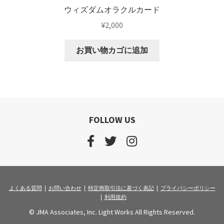
ウィズダムオラクルカード
プレミアムプランの解約について(android)
¥
2,000
利用規約
お買い物カゴに追加
流用パターン1（カード紹介）
流用パターン2（ワーク紹介）
FOLLOW US
流用パターン3（読み物コンテンツ）
特定商取引法に基づく表記
よくある質問
お問い合わせ
特定商取引法に基づく表記
プライバシーポリシー
利用規約
© JMA Associates, Inc. Light Works All Rights Reserved.