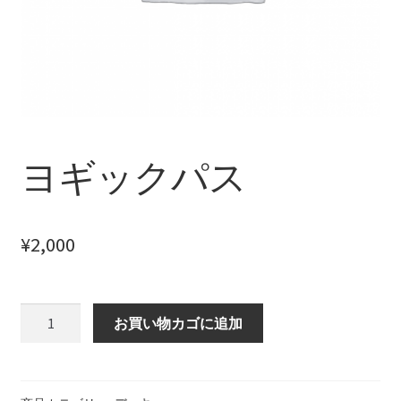
【HELP】クイックリーディング設定
【HELP】コラム
【HELP】スプレッド選択
【HELP】スペシャルデッキ
ヨギックパス
【HELP】スペシャルデッキ設定
¥
2,000
【HELP】デッキ検索結果
【HELP】デッキ詳細
ヨ
お買い物カゴに追加
ギ
【HELP】ホーム画面
ッ
ク
【HELP】リーディング結果