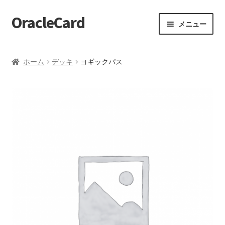
OracleCard
ナ
コ
メニュー
ビ
ン
ゲ
テ
ホーム
ー
ン
ホーム
デッキ
ヨギックパス
シ
ツ
【HELP】オススメデッキ
ョ
へ
ン
ス
【HELP】お気に入りデッキ
へ
キ
ス
ッ
【HELP】お知らせ一覧
キ
プ
ッ
【HELP】カードを引く
プ
【HELP】カタログ
【HELP】クイックリーディング