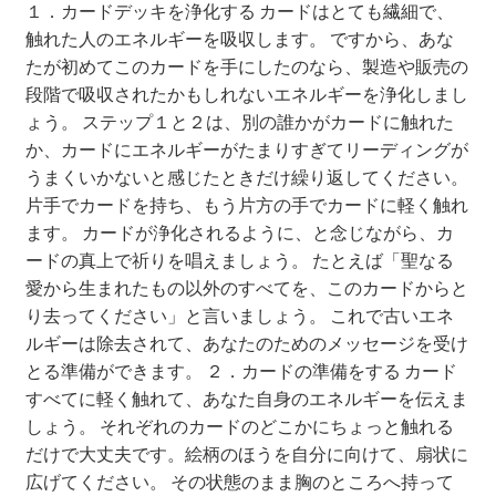
１．カードデッキを浄化する カードはとても繊細で、
【重要なお知らせ】iOS動作不具合について（8/16）
触れた人のエネルギーを吸収します。 ですから、あな
たが初めてこのカードを手にしたのなら、製造や販売の
FAQ
段階で吸収されたかもしれないエネルギーを浄化しまし
ょう。 ステップ１と２は、別の誰かがカードに触れた
アプリ起動時同意画面
か、カードにエネルギーがたまりすぎてリーディングが
うまくいかないと感じたときだけ繰り返してください。
アプリ起動時登録お願い画面１
片手でカードを持ち、もう片方の手でカードに軽く触れ
ます。 カードが浄化されるように、と念じながら、カ
アプリ起動時登録お願い画面２
ードの真上で祈りを唱えましょう。 たとえば「聖なる
愛から生まれたもの以外のすべてを、このカードからと
り去ってください」と言いましょう。 これで古いエネ
お問い合せ
ルギーは除去されて、あなたのためのメッセージを受け
とる準備ができます。 ２．カードの準備をする カード
お問い合せ_WEB用
すべてに軽く触れて、あなた自身のエネルギーを伝えま
しょう。 それぞれのカードのどこかにちょっと触れる
お問い合わせ完了
だけで大丈夫です。絵柄のほうを自分に向けて、扇状に
広げてください。 その状態のまま胸のところへ持って
ご案内用ページ