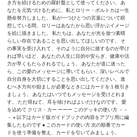
き方を続けるための羅針盤として使ってください。 あ
【セール】GWSALE_2021
なたを元気づけるために、私とロリー・ポルトカは一生
懸命努力しました。 私が一つひとつの言葉について瞑
【セール】PICKUPSALE_20210527
想している間、ロリーはあなたから思い浮かぶイメージ
を絵に描きました。 私たちは、あなたが光を放つ素晴
【セール】SALE投票_20210623
らしい存在であることを思い出してほしいのです。 そ
の事実を受け入れて、そのように自分に接するのが早け
【セール】SUMMERSALE_20210721
れば早いほど、あなたの人生に目的や安らぎ、健康や活
力が早くもたらされるでしょう。 あなたが道に迷った
ら、この愛のメッセージに導いてもらい、深いレベルで
【リニューアル記念】オラクルカードアプリお試しキャ
自分自身を大切にすることを思い出してください。 進
ンペーン
むべき方向や励ましが必要なときにはカードを１枚引き
ましょう。 あなたはいつでもメッセージを受けとれま
【重要なお知らせ】「ドリーン・バーチューのオラクル
す。 ただ尋ねて、耳を傾ければよいだけなのです。 愛
カードアプリ」サービス終了について
を込めて クリス・カー ーーー このデッキの使い方 －－
－ ※ 以下はカード版ガイドブックの内容をアプリ用に編
【重要なお知らせ】iOS15における動作不具合について
集したものです ● このカードの使い方 次の順番でカー
（9/27）
ドを使う準備を整え、カードを引いてみましょう。