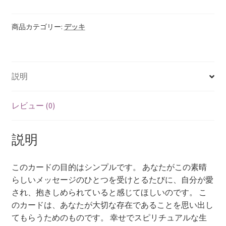
ラ
ブ
【HELP】ログイン画面
ノ
商品カテゴリー:
デッキ
ー
【HELP】保存リーディング結果
ト
カ
説明
ー
【HELP】所有デッキライブラリ
ド
個
【HELP】新規登録
レビュー (0)
【HELP】浄化画面
説明
【HELP】設定画面
このカードの目的はシンプルです。 あなたがこの素晴
らしいメッセージのひとつを受けとるたびに、自分が愛
【HELP】質問入力
され、抱きしめられていると感じてほしいのです。 こ
のカードは、あなたが大切な存在であることを思い出し
【HELP】購入画面
てもらうためのものです。 幸せでスピリチュアルな生