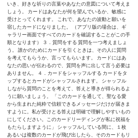
いき、好きな祈りの言葉やあなたの意図について考えま
しょう。 カードはあなたが何を望んでいるか、敏感に
サブスクコース（プレミアムプラン）開始のお知らせ
受けとってくれます。 これで、あなたの波動と願いを
宿したカードになりました。 （アプリ版の場合は、ギ
サンプルリーディングキャンペーン
ャラリー画面ですべてのカードを確認することがこの手
順となります） ３．質問をする 質問を一つ考えましょ
スプレッド投票キャンペーン
う。 誰かのためにカードを引くときは、その人に質問
を考えてもらうか、言ってもらいます。 カードにはあ
セール投票キャンペーン
なたの思いが伝わるので、質問を声に出して言う必要は
ありません。 ４．カードをシャッフルする カードをタ
ップするとカードがシャッフルされます。 シャッフル
プライバシーポリシー
しながら質問のことを考えて、答えと導きが得られるよ
うに願いましょう。 「このカードを通して、聖なる愛
プレキャン前提案
から生まれた純粋で信頼できるメッセージだけが届きま
すように。私が受けとる答えは明確で理解しやすいもの
プレミアムプランについて
にしてください。このカードリーディングが私に祝福を
もたらしますように」 シャッフルしている間に、１枚
プレミアムプランの解約について
あるいは複数のカードが飛び出したら、そのカードもリ