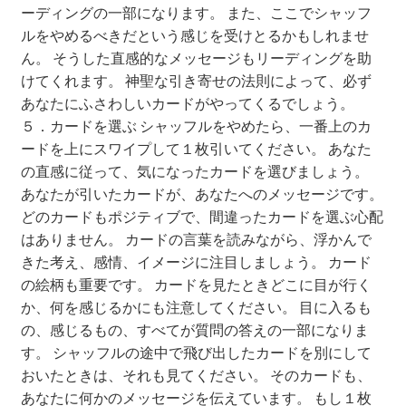
ーディングの一部になります。 また、ここでシャッフ
プレミアムプランの解約について(android)
ルをやめるべきだという感じを受けとるかもしれませ
ん。 そうした直感的なメッセージもリーディングを助
利用規約
けてくれます。 神聖な引き寄せの法則によって、必ず
あなたにふさわしいカードがやってくるでしょう。
流用パターン1（カード紹介）
５．カードを選ぶ シャッフルをやめたら、一番上のカ
ードを上にスワイプして１枚引いてください。 あなた
流用パターン2（ワーク紹介）
の直感に従って、気になったカードを選びましょう。
あなたが引いたカードが、あなたへのメッセージです。
流用パターン3（読み物コンテンツ）
どのカードもポジティブで、間違ったカードを選ぶ心配
はありません。 カードの言葉を読みながら、浮かんで
きた考え、感情、イメージに注目しましょう。 カード
特定商取引法に基づく表記
の絵柄も重要です。 カードを見たときどこに目が行く
か、何を感じるかにも注意してください。 目に入るも
の、感じるもの、すべてが質問の答えの一部になりま
す。 シャッフルの途中で飛び出したカードを別にして
おいたときは、それも見てください。 そのカードも、
あなたに何かのメッセージを伝えています。 もし１枚