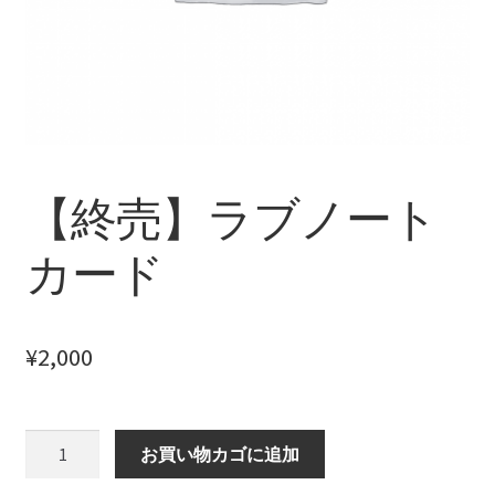
【HELP】クイックリーディング設定
【HELP】コラム
【HELP】スプレッド選択
【HELP】スペシャルデッキ
【終売】ラブノート
【HELP】スペシャルデッキ設定
カード
【HELP】デッキ検索結果
¥
2,000
【HELP】デッキ詳細
【HELP】ホーム画面
【終
お買い物カゴに追加
売】
【HELP】リーディング結果