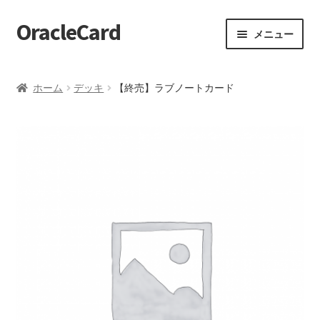
OracleCard
ナ
コ
メニュー
ビ
ン
ゲ
テ
ホーム
ー
ン
ホーム
デッキ
【終売】ラブノートカード
シ
ツ
【HELP】オススメデッキ
ョ
へ
ン
ス
【HELP】お気に入りデッキ
へ
キ
ス
ッ
【HELP】お知らせ一覧
キ
プ
ッ
【HELP】カードを引く
プ
【HELP】カタログ
【HELP】クイックリーディング